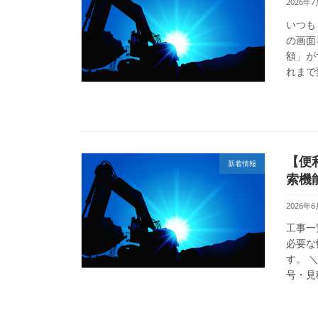
2026年7
いつも
の画面
額」が
れまで
【便
新着情報
索機
2026年6
工事一
必要な
す。 
号・見