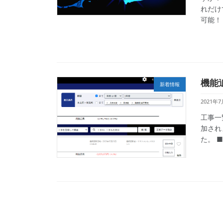
れだけ
可能！ 
機能
新着情報
2021年7
工事一
加され
た。 ■