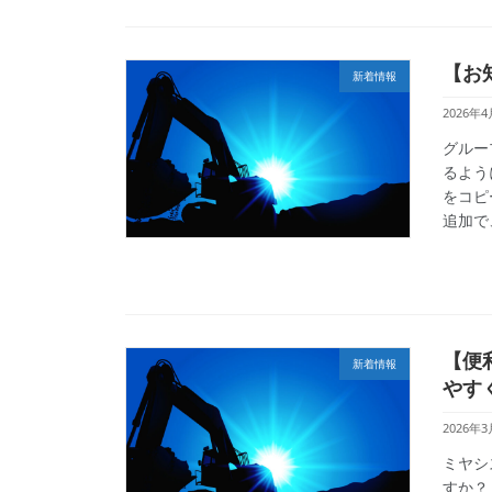
【お
新着情報
2026年4
グルー
るよう
をコピ
追加で
【便
新着情報
やす
2026年3
ミヤシ
すか？