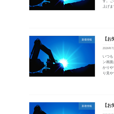
す。ご
上げます
【お
新着情報
2026年7
いつも
ン画面
かりや
り見や
【お
新着情報