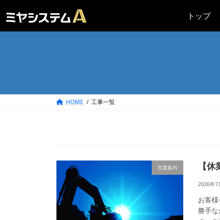
コ
ナ
トップ
ン
ビ
テ
ゲ
ン
ー
ツ
シ
へ
ョ
ス
ン
キ
に
ッ
移
HOME
工事一覧
プ
動
【休
営業案内
2026年7
お客様
勝手な