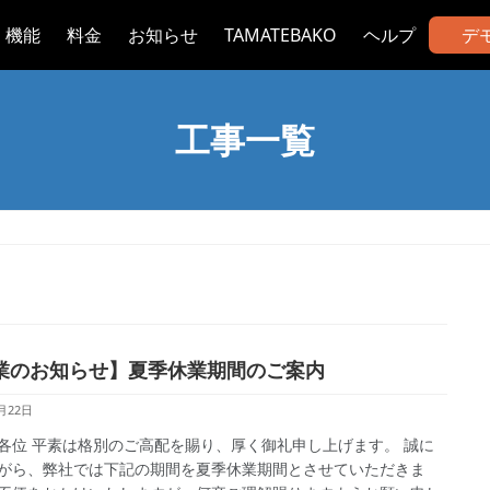
機能
料金
お知らせ
TAMATEBAKO
ヘルプ
デ
工事一覧
業のお知らせ】夏季休業期間のご案内
月22日
各位 平素は格別のご高配を賜り、厚く御礼申し上げます。 誠に
がら、弊社では下記の期間を夏季休業期間とさせていただきま