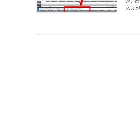
が、操
入力と