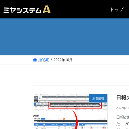
コ
ナ
トップ
ン
ビ
テ
ゲ
ン
ー
ツ
シ
へ
ョ
ス
ン
キ
に
ッ
移
HOME
2022年10月
プ
動
日報
新着情報
2022年1
日報の
た。 